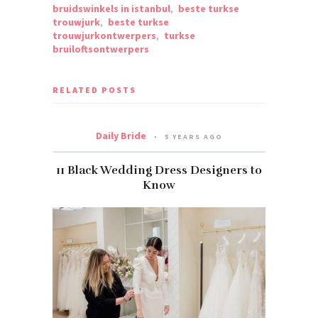
bruidswinkels in istanbul
,
beste turkse
trouwjurk
,
beste turkse
trouwjurkontwerpers
,
turkse
bruiloftsontwerpers
RELATED POSTS
Daily Bride
5 YEARS AGO
11 Black Wedding Dress Designers to
Know