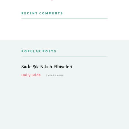
RECENT COMMENTS
POPULAR POSTS
Sade Şık Nikah Elbiseleri
Daily Bride
5 YEARS AGO
Demet Öz