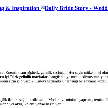
ng & Inspiration
n en önemli kısım şüphesiz gelinlik seçimidir. Her şeyin mükemmel olması
en iyi Türk gelinlik markaları
hangileri diye merak ediyorsanız, yanıt
erini sizin için yazdık. Listeyi hazırlarken herhangi bir sıralama gözeti
şçilik ile birleştiği bir stile sahip. Modern ve minimal yapısını , femi
arın yer aldığı koleksiyonlar hazırlıyor.