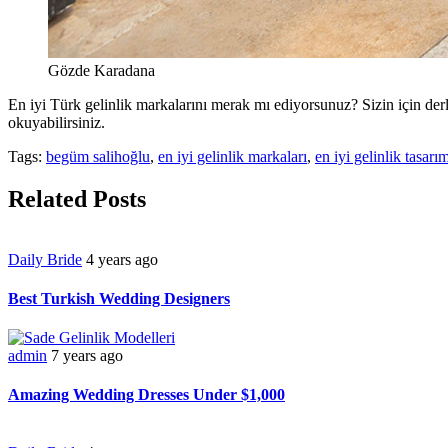
Gözde Karadana
En iyi Türk gelinlik markalarını merak mı ediyorsunuz? Sizin için derl
okuyabilirsiniz.
Tags:
begüm salihoğlu
,
en iyi gelinlik markaları
,
en iyi gelinlik tasarım
Related Posts
Daily Bride
4 years ago
Best Turkish Wedding Designers
admin
7 years ago
Amazing Wedding Dresses Under $1,000