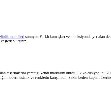
linlik modelleri
sunuyor. Farklı kumaşları ve koleksiyonda yer alan deta
keşfedebilirsiniz.
lan tasarımlarını yarattığı kendi markasını kurdu. İlk koleksiyonunu 
liği, modern ustalık ve renklerin karışımıdır. Sakin beden kupları üzeri