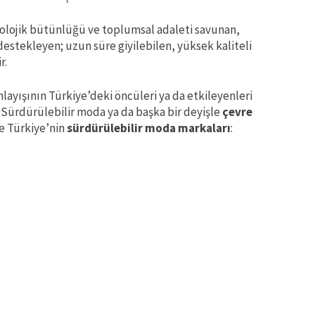
ekolojik bütünlüğü ve toplumsal adaleti savunan,
estekleyen; uzun süre giyilebilen, yüksek kaliteli
r.
ayışının Türkiye’deki öncüleri ya da etkileyenleri
 Sürdürülebilir moda ya da başka bir deyişle
çevre
şte Türkiye’nin
sürdürülebilir moda markaları
: