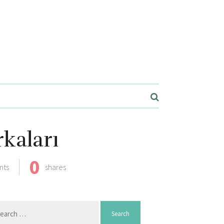
kaları
0
nts
shares
arch