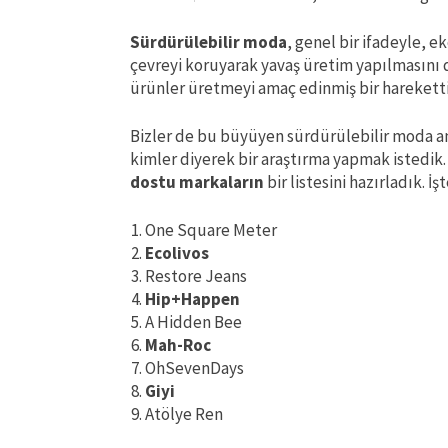
Sürdürülebilir moda
, genel bir ifadeyle, 
çevreyi koruyarak yavaş üretim yapılmasını d
ürünler üretmeyi amaç edinmiş bir hareketti
Bizler de bu büyüyen sürdürülebilir moda anl
kimler diyerek bir araştırma yapmak istedik.
dostu markaların
bir listesini hazırladık. İ
One Square Meter
Ecolivos
Restore Jeans
Hip+Happen
A Hidden Bee
Mah-Roc
OhSevenDays
Giyi
Atölye Ren