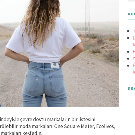
RE
T
L
R
B
Y
B
İ
RE
r deyişle çevre dostu markaların bir listesini
ürülebilir moda markaları: One Square Meter, Ecolivos,
 markaları keşfedin.